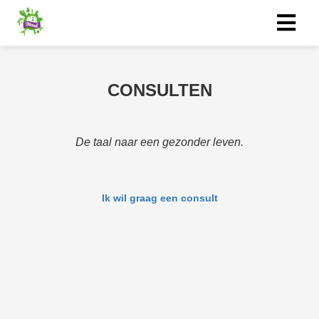
ngen
CONSULTEN
 policy
De taal naar een gezonder leven.
oneel
onele
Ik wil graag een consult
s zijn
kelijk om
bsite te
ken. Ze
 gebruikt
asisfuncties
der deze