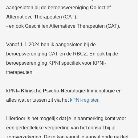
aangesloten bij de beroepsvereniging
C
ollectief
A
lternatieve
T
herapeuten (CAT):
-
en ook Geschillen Alternatieve Therapeuten (GAT).
Vanaf 1-1-2024 ben ik aangesloten bij de
beroepsvereniging CAT en de RBCZ. En ook bij de
beroepsvereniging KPNI specifiek voor KPNI-
therapeuten.
kPNI=
K
linische
P
sycho-
N
eurologie-
I
mmunologie en
alles wat er tussen zit via het
kPNI-register
.
Hierdoor is het mogelijk dat je in aanmerking komt voor
een gedeeltelijke vergoeding van het consult bij je
zorgverzekering. Deze kan vanuit je aanvullende pakket