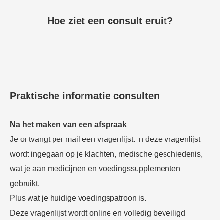
s kan de
e niet
Hoe ziet een consult eruit?
oneren.
ieken
ische
s worden
kt om
Praktische informatie consulten
em
tie te
elen over
Na het maken van een afspraak
drag van
Je ontvangt per mail een vragenlijst. In deze vragenlijst
zoeker op
wordt ingegaan op je klachten, medische geschiedenis,
site.
wat je aan medicijnen en voedingssupplementen
ing
gebruikt.
ingcookies
Plus wat je huidige voedingspatroon is.
 gebruikt
Deze vragenlijst wordt online en volledig beveiligd
oekers te