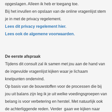
opgeslagen. Alleen ik heb er toegang toe.
 op de
e. Hierdoor
Bij het invullen en opslaan van de online vragenlijst stem
 website-
je in met de privacy regelement.
ren
Lees dit privacy regelement hier.
nte
Lees ook de algemene voorwaarden.
enties
gebaseerd
 gedrag van
ezoeker.
De eerste afspraak
Tijdens dit consult zal ik samen met jou aan de hand van
uren
de ingevulde vragenlijst kijken waar je lichaam
knelpunten ondervind.
Op basis van de bouwstoffen voor de processen die bij
jou uit balans zijn leg ik je uit welke voedingsgroepen van
belang is voor verbetering en herstel. Met natuurlijk ook
de achterliggende reden. Verder gaan we kijken naar