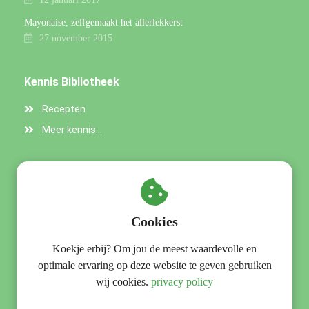
Mayonaise, zelfgemaakt het allerlekkerst
27 november 2015
Kennis Bibliotheek
Recepten
Meer kennis...
Praktische gegevens
OERvitaal - Bezoekadres
Cookies
Kochstraat 1 / 3
Koekje erbij? Om jou de meest waardevolle en
9728 KA
Groningen
optimale ervaring op deze website te geven gebruiken
+31653431639
wij cookies.
privacy policy
info@oervitaal.nl