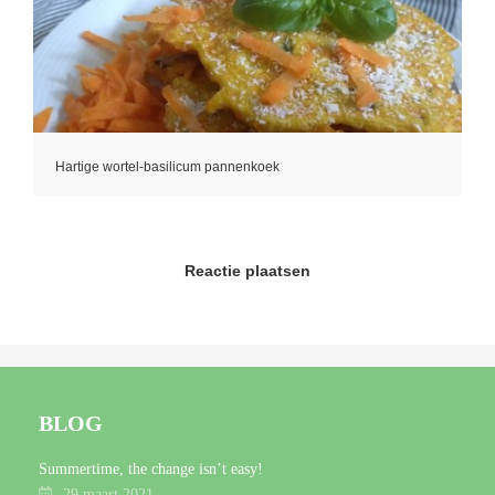
Hartige wortel-basilicum pannenkoek
Reactie plaatsen
BLOG
Summertime, the change isn’t easy!
29 maart 2021