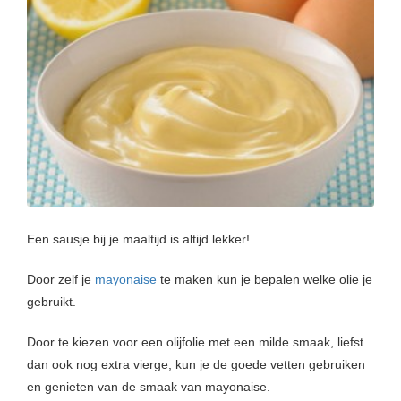
s kan de
e niet
oneren.
ieken
ische
s worden
kt om
em
tie te
elen over
Een sausje bij je maaltijd is altijd lekker!
drag van
zoeker op
Door zelf je
mayonaise
te maken kun je bepalen welke olie je
site.
gebruikt.
ing
Door te kiezen voor een olijfolie met een milde smaak, liefst
ingcookies
dan ook nog extra vierge, kun je de goede vetten gebruiken
 gebruikt
en genieten van de smaak van mayonaise.
oekers te