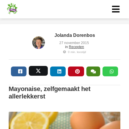
ngen
Jolanda Dorenbos
 policy
27 november 2015
in
Recepten
0 min. leestijd
oneel
onele
s zijn
Mayonaise, zelfgemaakt het
kelijk om
allerlekkerst
bsite te
ken. Ze
 gebruikt
asisfuncties
der deze