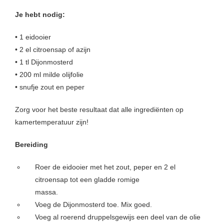
 op de
Je hebt nodig:
e. Hierdoor
 website-
• 1 eidooier
ren
• 2 el citroensap of azijn
nte
• 1 tl Dijonmosterd
enties
• 200 ml milde olijfolie
gebaseerd
• snufje zout en peper
 gedrag van
ezoeker.
Zorg voor het beste resultaat dat alle ingrediënten op
kamertemperatuur zijn!
uren
Bereiding
Roer de eidooier met het zout, peper en 2 el
citroensap tot een gladde romige
massa.
Voeg de Dijonmosterd toe. Mix goed.
Voeg al roerend druppelsgewijs een deel van de olie