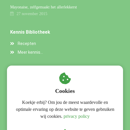
Mayonaise, zelfgemaakt het allerlekkerst
27 november 2015
Kennis Bibliotheek
Recepten
Meer kennis...
Praktische gegevens
OERvitaal - Bezoekadres
Cookies
Kochstraat 1 / 3
Koekje erbij? Om jou de meest waardevolle en
9728 KA
Groningen
optimale ervaring op deze website te geven gebruiken
+31653431639
wij cookies.
privacy policy
info@oervitaal.nl