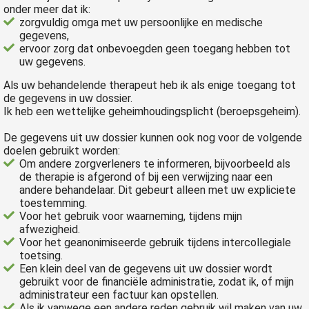
s kan de
onder meer dat ik:
zorgvuldig omga met uw persoonlijke en medische
e niet
gegevens,
oneren.
ervoor zorg dat onbevoegden geen toegang hebben tot
uw gegevens.
ieken
Als uw behandelende therapeut heb ik als enige toegang tot
ische
de gegevens in uw dossier.
s worden
Ik heb een wettelijke geheimhoudingsplicht (beroepsgeheim).
kt om
De gegevens uit uw dossier kunnen ook nog voor de volgende
em
doelen gebruikt worden:
tie te
Om andere zorgverleners te informeren, bijvoorbeeld als
elen over
de therapie is afgerond of bij een verwijzing naar een
drag van
andere behandelaar. Dit gebeurt alleen met uw expliciete
toestemming.
zoeker op
Voor het gebruik voor waarneming, tijdens mijn
site.
afwezigheid.
Voor het geanonimiseerde gebruik tijdens intercollegiale
ing
toetsing.
Een klein deel van de gegevens uit uw dossier wordt
ingcookies
gebruikt voor de financiële administratie, zodat ik, of mijn
 gebruikt
administrateur een factuur kan opstellen.
oekers te
Als ik vanwege een andere reden gebruik wil maken van uw