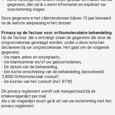
gegevens, dan zal ik u eerst informeren en expliciet uw
 op de
toestemming vragen.
e. Hierdoor
 website-
Deze gegevens in het cliëntendossier blijven 15 jaar bewaard
na de laatste aanpassing in het dossier.
ren
nte
Privacy op de factuur voor orthomoleculaire behandeling
enties
Op de factuur die u ontvangt staan de gegevens die door de
gebaseerd
zorgverzekeraar gevraagd worden, zodat u deze nota kan
declareren bij uw zorgverzekeraar. Het gaat om de volgende
 gedrag van
gegevens:
ezoeker.
- Uw naam, adres en woonplaats,
- Uw klantnummer en/of uw geboortedatum,
- De datum van de behandeling,
uren
- Een korte omschrijving van de behandeling, bijvoorbeeld
‘24000 Orthomoleculair consult’,
- De kosten van het consult (incl. BTW)
Dit privacy reglement wordt ook meegestuurd bij de
intakevragenlijst per mail.
Als u de vragenlijst invult ga ik uit van uw instemming met het
privacy reglement.