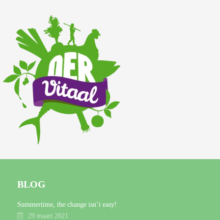
BLOG
Summertime, the change isn’t easy!
29 maart 2021