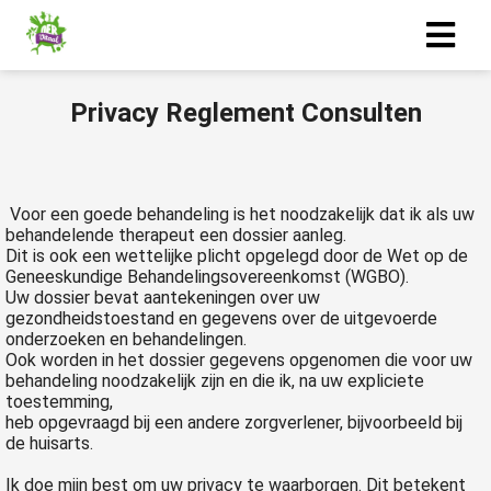
Privacy Reglement Consulten
ngen
 policy
Voor een goede behandeling is het noodzakelijk dat ik als uw
behandelende therapeut een dossier aanleg.
Dit is ook een wettelijke plicht opgelegd door de Wet op de
oneel
Geneeskundige Behandelingsovereenkomst (WGBO).
onele
Uw dossier bevat aantekeningen over uw
s zijn
gezondheidstoestand en gegevens over de uitgevoerde
onderzoeken en behandelingen.
kelijk om
Ook worden in het dossier gegevens opgenomen die voor uw
bsite te
behandeling noodzakelijk zijn en die ik, na uw expliciete
ken. Ze
toestemming,
heb opgevraagd bij een andere zorgverlener, bijvoorbeeld bij
 gebruikt
de huisarts.
asisfuncties
der deze
Ik doe mijn best om uw privacy te waarborgen. Dit betekent